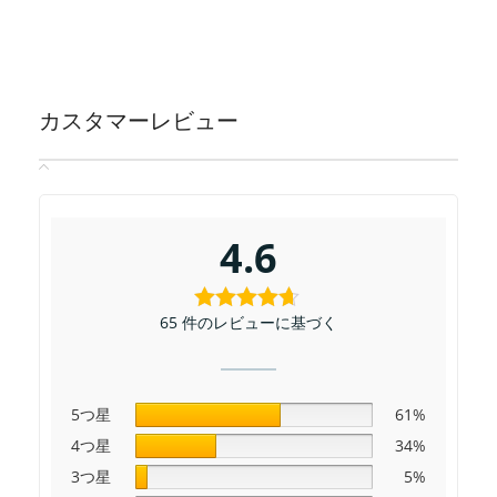
発達、エストロゲン分泌の役割で女性は急速に成
に擦れて、陰部の色素沈着が進み、時間の経過と
長します。エストロゲンはメラノサイトの増殖を
ともに外陰部の色が濃くなるので、女性にはタイ
促進し、膣の上皮や大陰唇、小陰唇が徐々に厚く
トなズボンをあまり着用しないように心がけまし
なり、女性の「陰部」に色素が沈着し、徐々に黒
ょう。
カスタマーレビュー
色に向かって変化していくことがあります、但し
3.性生活の頻度を加減すること。女性の外陰部の
その変化は非常に緩やかです。
色が濃くなるのは行為の回数が一つの原因なの
5.妊娠：妊娠中に、プロゲステロンによってメラ
で、女性は行為の頻度に加減する必要がありま
ノサイトの分泌が促進し、会陰部や乳頭部に比較
す。
的目立つ色素沈着ができ、より黒く見えるように
4.内分泌を安定化させること。内分泌が乱れる
4.6
なりますが、出産後は徐々に色素沈着が薄くなっ
と、ホルモンの変化でデリケートゾーンが黒くな
ていきます。
るので、女性は内分泌を整えることに気を配り、
5.内分泌かく乱：加齢に伴い、内分泌系はメラノ
良い習慣を身につけ、内分泌の乱れにつながる病
65 件のレビューに基づく
サイトの分泌に影響を与えるようになります。内
気を診療することがおすすめです。
分泌が乱れると、メラノサイトが大量に分泌さ
5.デリケートゾーンを正しいお手入れ方法です。
れ、局部の色が濃くなるのです。
女性用デリケートゾーンケアのソープなどは数多
5つ星
61%
6.頻繁な性生活：女性がセックスする際、大陰唇
く販売されていますが、弱酸性で膣内環境を損な
は外部からの摩擦や刺激を長時間受けるため、メ
わないpH値4～5.5のものが最もおすすめです、ま
4つ星
34%
ラニンの一部が徐々に沈着し、時間の経過ととも
た植物エキスが配合されたソープなどを選ぶと安
3つ星
5%
にその色が徐々に濃くなる、これは女性の正常な
心です。市販の石鹸やボディソープはアルカリ性