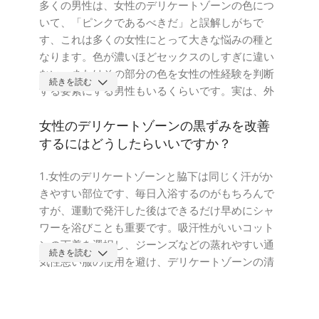
多くの男性は、女性のデリケートゾーンの色につ
いて、「ピンクであるべきだ」と誤解しがちで
す、これは多くの女性にとって大きな悩みの種と
なります。色が濃いほどセックスのしすぎに違い
ない、またはその部分の色を女性の性経験を判断
続きを読む
する要素にする男性もいるくらいです。実は、外
陰部の色が黒くなる原因はいくつかあるのです。
1.遺伝性要因：肌の色が濃い人もいるので、外陰
女性のデリケートゾーンの黒ずみを改善
部の色も濃くなりますが、これは遺伝的な要因に
するにはどうしたらいいですか？
よるものです。
2.色素沈着：メラノサイトの数が多ければ、局部
1.女性のデリケートゾーンと脇下は同じく汗がか
の肌色は黒く濃くなります。例えば、会陰部のメ
きやすい部位です、毎日入浴するのがもちろんで
ラノサイトの密集度は、顔の皮膚や胴体の皮膚に
すが、運動で発汗した後はできるだけ早めにシャ
比べて非常に高いので、女性の「陰部」の色は濃
ワーを浴びことも重要です。吸汗性がいいコット
くなります。
ンの下着を選択し、ジーンズなどの蒸れやすい通
続きを読む
3.エストロゲンの影響：思春期の前に、男性と女
気性悪い服の使用を避け、デリケートゾーンの清
性の会陰部の色は、思春期に入った後、体の性ホ
潔が最も重要です。
ルモンのレベルが速く上昇し、そして第二次性徴
2.タイトなズボンができるだけ履かないこと。タ
が現れます。ゴナドトロピン、卵巣肥大、卵胞の
イトなズボンを長期間着用すると、陰唇が長期間