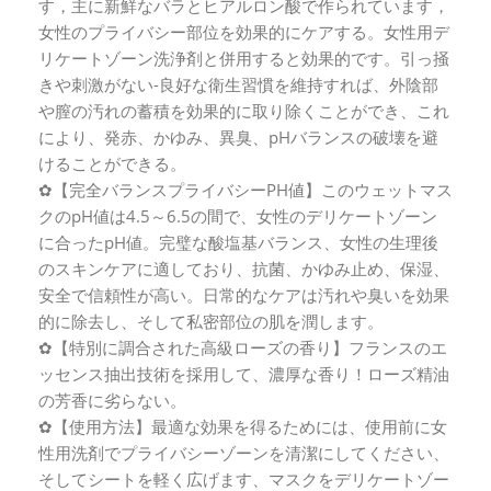
す，主に新鮮なバラとヒアルロン酸で作られています，
女性のプライバシー部位を効果的にケアする。女性用デ
リケートゾーン洗浄剤と併用すると効果的です。引っ掻
きや刺激がない-良好な衛生習慣を維持すれば、外陰部
や膣の汚れの蓄積を効果的に取り除くことができ、これ
により、発赤、かゆみ、異臭、pHバランスの破壊を避
けることができる。
✿【完全バランスプライバシーPH値】このウェットマス
クのpH値は4.5～6.5の間で、女性のデリケートゾーン
に合ったpH値。完璧な酸塩基バランス、女性の生理後
のスキンケアに適しており、抗菌、かゆみ止め、保湿、
安全で信頼性が高い。日常的なケアは汚れや臭いを効果
的に除去し、そして私密部位の肌を潤します。
✿【特別に調合された高級ローズの香り】フランスのエ
ッセンス抽出技術を採用して、濃厚な香り！ローズ精油
の芳香に劣らない。
✿【使用方法】最適な効果を得るためには、使用前に女
性用洗剤でプライバシーゾーンを清潔にしてください、
そしてシートを軽く広げます、マスクをデリケートゾー