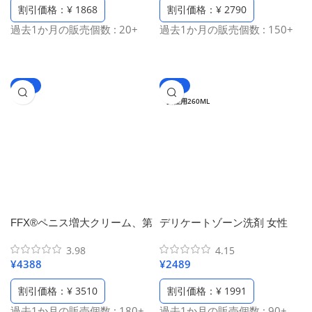
割引価格：¥ 1868
割引価格：¥ 2790
本100 ml /2本入り）
過去1か月の販売個数 : 20+
過去1か月の販売個数 : 150+
-53%
-50%
女性用260ML
FFX®ペニス増大クリーム、第
デリケートゾーン洗剤 女性
2世代ペニス増大サプリ 巨根
用、デリケートゾーン汚れを
3.98
4.15
人気、シトルリン アルギニン
取り除き、美肌・保湿・消
¥
4388
¥
2489
増大 効果（50ml/1.69 fl oz）
臭、抗菌・かゆみ止め、黒ず
み対策、純天然の新鮮なバラ
割引価格：¥ 3510
割引価格：¥ 1991
粒子、ヒアルロン酸配合、ロ
過去1か月の販売個数 : 180+
過去1か月の販売個数 : 90+
ーズフローラルの香り、弱酸