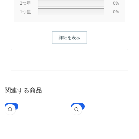
2つ星
0%
生理現象です。
のものが多いので、女性には使わない方がよいで
1つ星
0%
7.そのほかは膣炎、薬の刺激、不適切なケア、不
しょう。
衛生、慢性炎症などに悩まされている場合も陰部
6.女性の陰部の美白を目的とした製品を使用し
の色を濃くすることにつながるでしょう。
て、メラニンを薄くなり、美肌効果を高めること
ができる。
詳細を表示
7.デリケートゾーンの日常ケアをしっかり行うこ
とです。
関連する商品
-65%
-56%