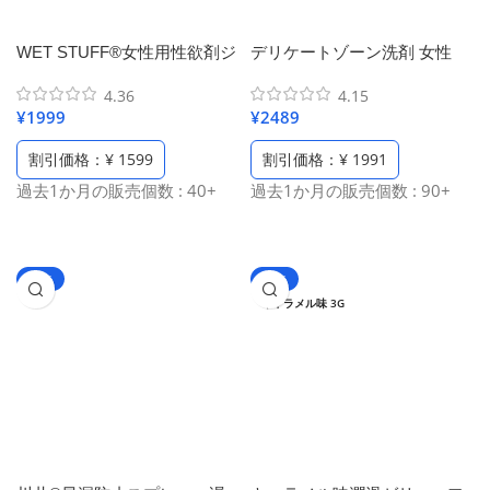
WET STUFF®女性用性欲剤ジ
デリケートゾーン洗剤 女性
ェル、塗る 媚薬 女性 用、Gス
用、デリケートゾーン汚れを
4.36
4.15
ポット刺激、貴重な鹿茸の贅
取り除き、美肌・保湿・消
¥
1999
¥
2489
沢配合、 催淫剤ジェル、 ポー
臭、抗菌・かゆみ止め、黒ず
タブル、 6枚入り
み対策、純天然の新鮮なバラ
割引価格：¥ 1599
割引価格：¥ 1991
粒子、ヒアルロン酸配合、ロ
過去1か月の販売個数 : 40+
過去1か月の販売個数 : 90+
ーズフローラルの香り、弱酸
性、日本ブランド（260ml/8.8
Oz）
-66%
-70%
キャラメル味 3G