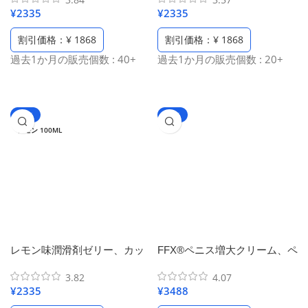
液、水溶性潤滑油、舐められ
滑剤ゼリー、カップル気分を
¥
2335
¥
2335
る潤滑剤ゼリー、イチゴ植物
高める大人の潤滑ゼリー、さ
配合、PHバランス潤滑ジェル
くらんぼ植物配合、フルーツ
割引価格：¥ 1868
割引価格：¥ 1868
（1本100 ml / 2本入り）
味潤滑ゲル （1本100 ml / 2本
過去1か月の販売個数 : 40+
過去1か月の販売個数 : 20+
入り）
-42%
-65%
レモン 100ML
レモン味潤滑剤ゼリー、カッ
FFX®ペニス増大クリーム、ペ
プル気分を高める大人の潤滑
ニス増大サプリ 巨根人気、シ
3.82
4.07
液、可舔舐潤滑ローション、
トルリン アルギニン 増大 効
¥
2335
¥
3488
私密水性潤滑ゲル、レモン植
果（50ml/1.69 fl oz）
物配合、香り潤滑ゼリー （1