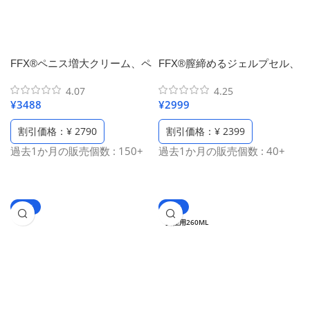
FFX®ペニス増大クリーム、ペ
FFX®膣締めるジェルプセル、
ニス増大サプリ 巨根人気、シ
膣ケアジェル、女性用膣用保
4.07
4.25
トルリン アルギニン 増大 効
湿剤、女性性欲剤ジェル（1粒
¥
3488
¥
2999
果（50ml/1.69 fl oz）
0.5g /8粒入り）
割引価格：¥ 2790
割引価格：¥ 2399
過去1か月の販売個数 : 150+
過去1か月の販売個数 : 40+
-78%
-50%
女性用260ML