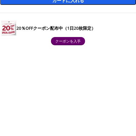
カートに入れる
20％OFFクーポン配布中（1日20枚限定）
クーポンを入手
お支払い方法について:
お客様情報の保護
Loosenの支払いセキュリティシステムは、送信中にお客様
の情報を暗号化します。お客様の情報を第三者に漏洩するこ
とはありません。