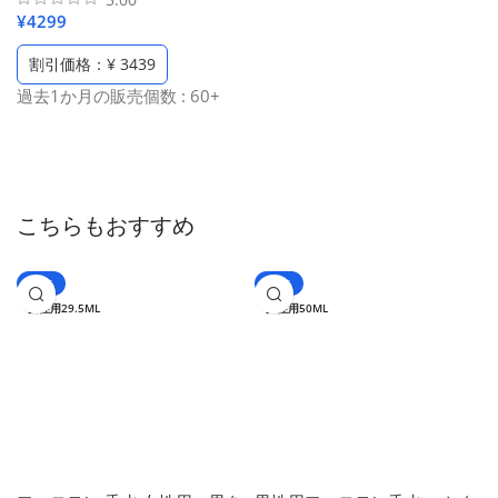
ケートゾーン 膣ケア 保湿 オ
¥
4299
イル、 セクシーマッサージオ
イル、無添加無香料 100%天
割引価格：¥ 3439
然成分、6種類の草花エキス、
過去1か月の販売個数 : 60+
会陰マッサージ オイル（1本
10ml/6本入り）
こちらもおすすめ
-59%
-65%
女性用29.5ML
男性用50ML