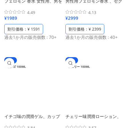
フェロモン 香水 女性用、男を
男性用フェロモン香水 、セク
惹きつける、ピンク金箔香
シーな男古龍水、金箔香水 人
4.49
4.13
水、最も人気のある女性用香
気メンズ、異性の好感度を高
¥
1989
¥
2999
水、異性の好感度アップ、オ
める、女性を惹きつけるフェ
リジナルレディ誘惑香水
ロモンの香水、濃縮版メンズ
割引価格：¥ 1591
割引価格：¥ 2399
（29.5ml/1 oz）
魅惑の香水（50ml/1.69oz）
過去1か月の販売個数 : 70+
過去1か月の販売個数 : 40+
-42%
-42%
イチゴ 100ML
チェリー 100ML
イチゴ味の潤滑ゲル、カップ
チェリー味潤滑ローション、
ル気分を高める大人の潤滑
舐められる潤滑剤、水溶性潤
3.84
3.57