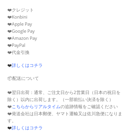
❤️クレジット
❤️Konbini
❤️Apple Pay
❤️Google Pay
❤️Amazon Pay
❤️PayPal
❤️代金引換
❤️
詳しくはコチラ
📦配送について
❤️
翌日出荷：
通常、ご注文日から2営業日（日本の祝日を
除く）以内に出荷します。（一部前払い決済を除く）
❤️
こちらからリアルタイム
の追跡情報をご確認ください
❤️発送会社は日本郵便、ヤマト運輸又は佐川急便になりま
す。
❤️
詳しくはコチラ