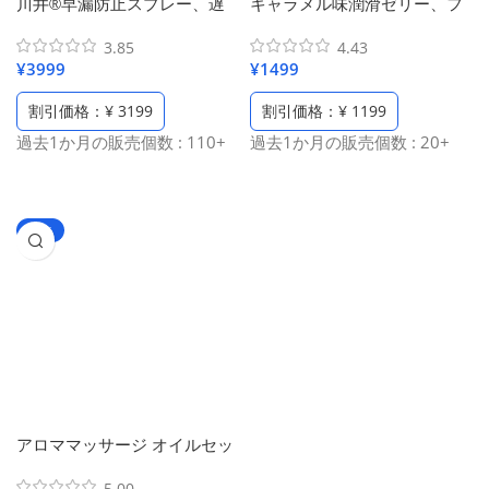
川井®早漏防止スプレー、遅
キャラメル味潤滑ゼリー、フ
漏改善、持続遅延スプレー、
ェラ潤滑ジェル、食用潤滑
3.85
4.43
貴重な植物配合、日本ブラン
剤、エロチック潤滑液、純粋
¥
3999
¥
1499
ド（6 ml/20回分）
植物性キャラメル配合、水溶
性 低刺激、甘い風味の潤滑ジ
割引価格：¥ 3199
割引価格：¥ 1199
ェルカレー、トラベルポータ
過去1か月の販売個数 : 110+
過去1か月の販売個数 : 20+
ブル（1パックあたり3グラ
ム/6 パック）
-69%
アロママッサージ オイルセッ
ト–人気トップ6の香り、 デリ
5.00