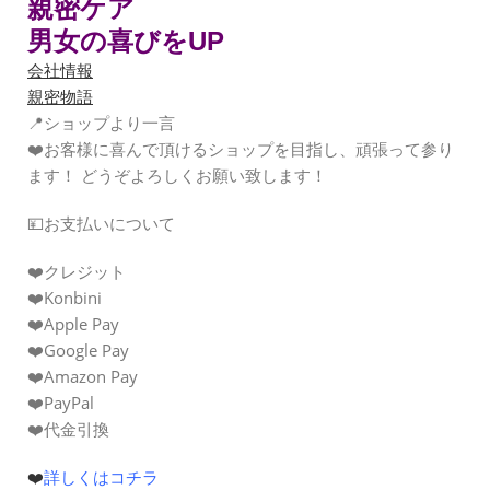
親密ケア
男女の喜びをUP
会社情報
親密物語
📍ショップより一言
❤️お客様に喜んで頂けるショップを目指し、頑張って参り
ます！ どうぞよろしくお願い致します！
💴お支払いについて
❤️クレジット
❤️Konbini
❤️Apple Pay
❤️Google Pay
❤️Amazon Pay
❤️PayPal
❤️代金引換
❤️
詳しくはコチラ