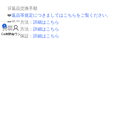
🛒返品交換手順
❤️
返品等規定につきましてはこちらをご覧ください
。
❤️返品方法：
詳細はこちら
0
❤️交換方法：
詳細はこちら
Cart
Menu
アカウント
❤️
返金保証
：
詳細はこちら
会員特典
プライバシーポリシー
特定商取引法に基づく表記
安心・安全への取り組み
無店舗型性風俗特殊営業届出書
📞お問い合わせ
❤️オンラインカスタマーサービスにお問い合わせ（左下の
チャットでお問い合わせるをクリックしてください）
❤️メール：cs@loosenonline.jp