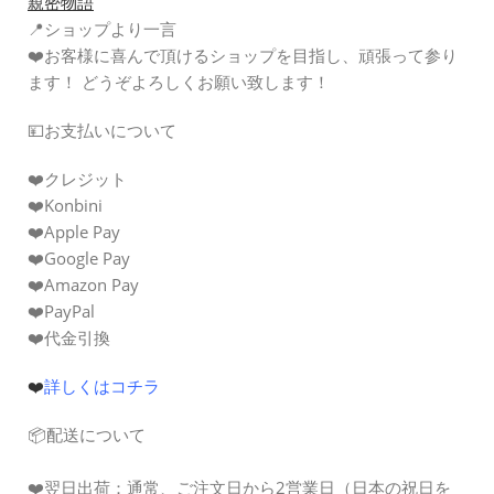
親密物語
📍ショップより一言
❤️お客様に喜んで頂けるショップを目指し、頑張って参り
ます！ どうぞよろしくお願い致します！
💴お支払いについて
❤️クレジット
❤️Konbini
❤️Apple Pay
❤️Google Pay
❤️Amazon Pay
❤️PayPal
❤️代金引換
❤️
詳しくはコチラ
📦配送について
❤️
翌日出荷：
通常、ご注文日から2営業日（日本の祝日を