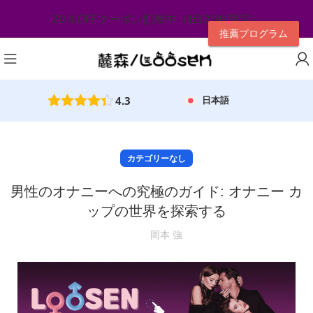
20％OFFクーポン配布中（1日20枚限定）
推薦プログラム
4.3
日本語
カテゴリーなし
男性のオナニーへの究極のガイド: オナニー カ
ップの世界を探索する
岡本 強