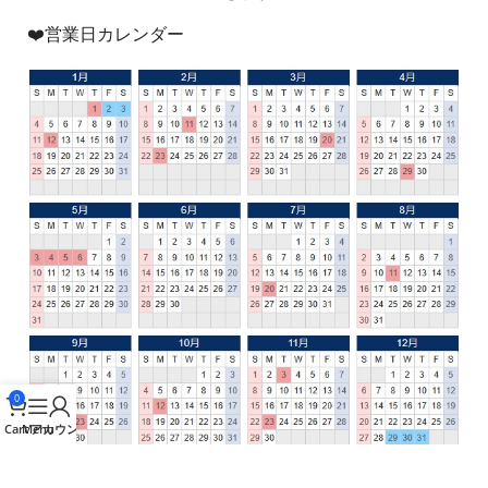
❤️営業日カレンダー
0
Cart
Menu
アカウント
LOOSENONLINE