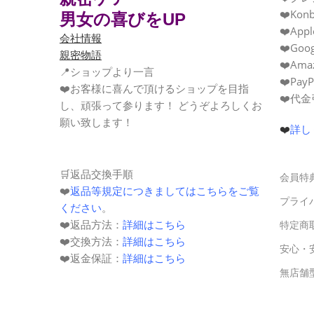
❤️Konb
男女の喜びをUP
❤️Appl
会社情報
❤️Goog
親密物語
❤️Ama
📍ショップより一言
❤️PayP
❤️お客様に喜んで頂けるショップを目指
❤️代
し、頑張って参ります！ どうぞよろしくお
願い致します！
❤️
詳し
🛒返品交換手順
会員特
❤️
返品等規定につきましてはこちらをご覧
プライ
ください
。
❤️返品方法：
詳細はこちら
特定商
❤️交換方法：
詳細はこちら
安心・
❤️
返金保証
：
詳細はこちら
無店舗