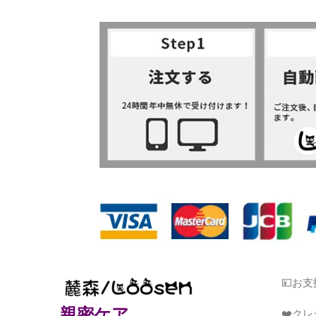
💴お
親密ケア
❤️ク