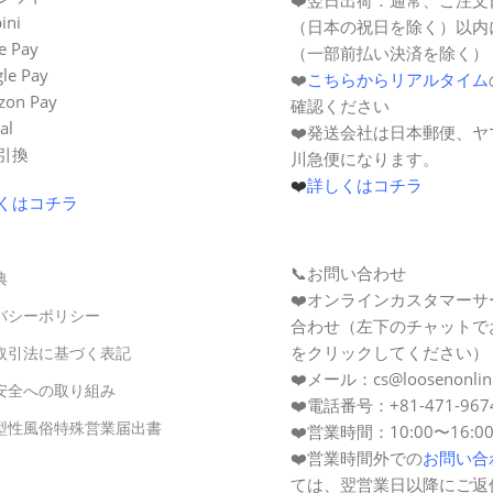
ini
（日本の祝日を除く）以内
e Pay
（一部前払い決済を除く）
le Pay
❤️
こちらからリアルタイム
zon Pay
確認ください
al
❤️発送会社は日本郵便、
金引換
川急便になります。
❤️
詳しくはコチラ
くはコチラ
📞お問い合わせ
典
❤️オンラインカスタマー
バシーポリシー
合わせ（左下のチャットで
をクリックしてください）
取引法に基づく表記
❤️メール：cs@loosenonline
安全への取り組み
❤️電話番号：+81-471-967
型性風俗特殊営業届出書
❤️営業時間：10:00〜16:
❤️営業時間外での
お問い合
ては、翌営業日以降にご返