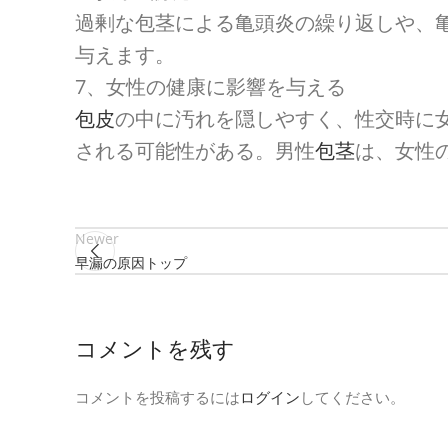
過剰な包茎による亀頭炎の繰り返しや、
与えます。
7、女性の健康に影響を与える
包皮
の中に汚れを隠しやすく、性交時に
される可能性がある。男性
包茎
は、女性
Newer
早漏の原因トップ
コメントを残す
コメントを投稿するには
ログイン
してください。