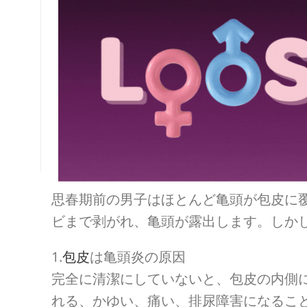
思春期前の男子はほとんど亀頭が包皮に
ビまで剥がれ、亀頭が露出します。しか
1.
包皮
は亀頭炎の原因
完全に清潔にしていないと、包皮の内側
れる、かゆい、痛い、排尿障害になるこ