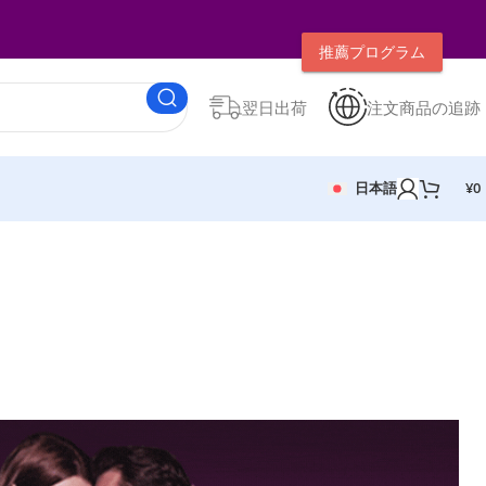
推薦プログラム
翌日出荷
注文商品の追跡
日本語
¥
0