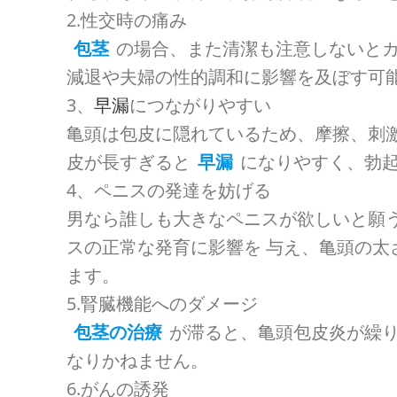
2.性交時の痛み
包茎
の場合、また清潔も注意しないとカ
減退や夫婦の性的調和に影響を及ぼす可
3、
早漏
につながりやすい
亀頭は包皮に隠れているため、摩擦、刺
皮が長すぎると
早漏
になりやすく、勃起
4、ペニスの発達を妨げる
男なら誰しも大きなペニスが欲しいと願
スの正常な発育に影響を 与え、亀頭の太
ます。
5.腎臓機能へのダメージ
包茎の治療
が滞ると、亀頭包皮炎が繰り
なりかねません。
6.がんの誘発