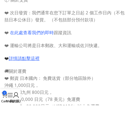
❤️
次
日發貨：
我們通常在您下訂單之日起 2 個工作日內（不包
括日本公休日）發貨。 （不包括部分預付款項）
❤️
在此處查看我們的即時
跟蹤資訊
❤️ 運輸公司將是日本郵政、大和運輸或佐川快遞。
❤️
詳情請點擊這裡
🚚關於運費
❤️ 郵資 日本國內： 免費送貨（部分地區除外）
沖繩 1,000日元，
北海道和九州 800日元，
0
購買滿
10,000 日元（
78 美元
）
免運費
Cart
Menu
我的賬戶
国際運費：20,000日元（
USD$136
）以上免運費
亞洲運費1,430日元 (USD$10)
北美・南美・大洋洲・中東・歐洲運費1,980円(USD$14)
❤️
詳情請點擊這裡