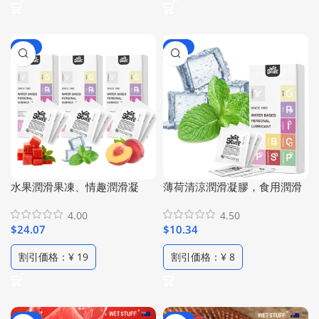
-77%
-62%
水果潤滑果凍、情趣潤滑凝
薄荷清涼潤滑凝膠，食用潤滑
膠、食用潤滑液、西瓜口味潤
劑，口服安全潤滑液，感官潤
4.00
4.50
滑果凍&桃子口味潤滑果凍&薄
滑，高比例薄荷精華純植物配
$
24.07
$
10.34
荷清爽潤滑果凍、三種口味套
方，冰爽潤滑果凍，旅行便携
裝，水果趣味食用潤滑劑，便
式 ( 1包3g /6包裝 )
割引価格：¥ 19
割引価格：¥ 8
攜裝 潤滑啫咖哩（3盒/ 18包）