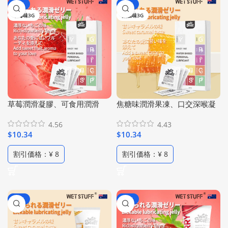
-70%
-70%
草莓味3G
焦糖味3G
草莓潤滑凝膠、可食用潤滑
焦糖味潤滑果凍、口交深喉凝
液、口交潤滑劑、水性潤滑
膠、食用潤滑液，情趣潤滑
4.56
4.43
油、低過敏性人體潤滑油、高
油，純植物焦糖配方、水溶性
$
10.34
$
10.34
比例草莓精華配方、純植物水
低刺激、甜味潤滑啫咖哩、旅
果潤滑劑、旅行便攜裝 （每包
行便攜裝 （每包 3克/ 6包）
割引価格：¥ 8
割引価格：¥ 8
3克/ 6包）
-73%
-73%