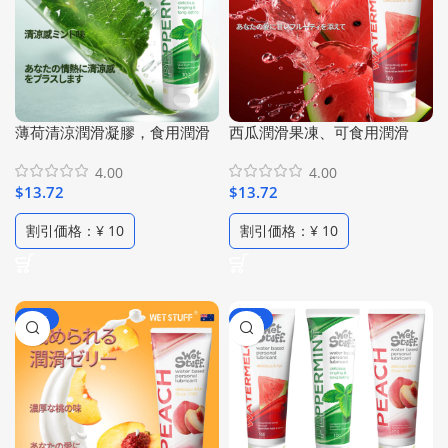
薄荷清涼潤滑凝膠，食用潤滑
西瓜潤滑果凍、可食用潤滑
劑，口服安全潤滑液，感官潤
液、口交潤滑劑、水性潤滑
4.00
4.00
滑，高比例薄荷精華純植物配
油、低過敏性人體潤滑油、高
$
13.72
$
13.72
方，冰爽潤滑果凍(100ml/3.38
比例西瓜精華配方、純植物水
Fl Oz)
果潤滑劑(100ml/3.38 Fl Oz)
割引価格：¥ 10
割引価格：¥ 10
-80%
-72%