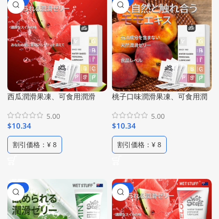
-62%
-62%
西瓜潤滑果凍、可食用潤滑
桃子口味潤滑果凍、可食用潤
液、口交潤滑劑、水性潤滑
滑液、口交潤滑劑、水性潤滑
5.00
5.00
油、低過敏性人體潤滑油、高
油、低過敏性人體潤滑油、高
$
10.34
$
10.34
比例西瓜精華配方、純植物水
比例桃子精華配方、純植物水
果潤滑劑、旅行便携式 ( 1包3g
果潤滑劑、旅行便携式 ( 1包3g
割引価格：¥ 8
割引価格：¥ 8
/6包裝 )
/6包裝 )
-80%
-80%