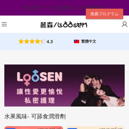
20％OFFクーポン配布中（1日20枚限定）
推薦プログラム
4.3
繁體中文
水果風味- 可舔食潤滑劑