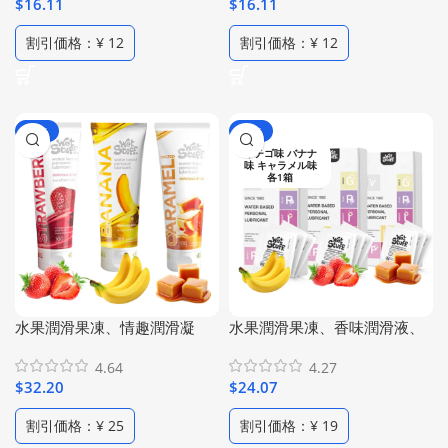
$
16.11
$
16.11
方、水果味潤滑凝膠（1瓶
配方、PH平衡潤滑啫咖哩（1
100ml/2瓶套裝）
瓶100ml/2瓶套裝）
割引価格：¥ 12
割引価格：¥ 12
-79%
-77%
イチゴ味 バナナ
味 キャラメル味
各1箱
水果潤滑果凍、情趣潤滑凝
水果潤滑果凍、香味潤滑液、
膠、食用潤滑液、草莓潤滑劑
個人潤滑凝膠、食用潤滑劑、
4.64
4.27
&焦糖口味潤滑劑&香蕉口味潤
草莓潤滑油&焦糖潤滑油&香蕉
$
32.20
$
24.07
滑劑、三種口味套裝，水果趣
口味潤滑油、三種口味套組、
味食用潤滑劑（1瓶3.38盎司/3
便攜裝 潤滑啫咖哩（3盒/ 18
割引価格：¥ 25
割引価格：¥ 19
瓶）
包）