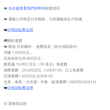
❤️
在此處查看我們的即時
跟蹤資訊
❤️ 運輸公司將是日本郵政、大和運輸或佐川快遞。
❤️
詳情請點擊這裡
🚚關於運費
❤️ 郵資 日本國內： 免費送貨（部分地區除外）
沖繩 1,000日元，
北海道和九州 800日元，
購買滿
10,000 日元（
78 美元
）
免運費
国際運費：20,000日元（
USD$136
）以上免運費
亞洲運費1,430日元 (USD$10)
北美・南美・大洋洲・中東・歐洲運費1,980円(USD$14)
❤️
詳情請點擊這裡
🛒 退換貨流程