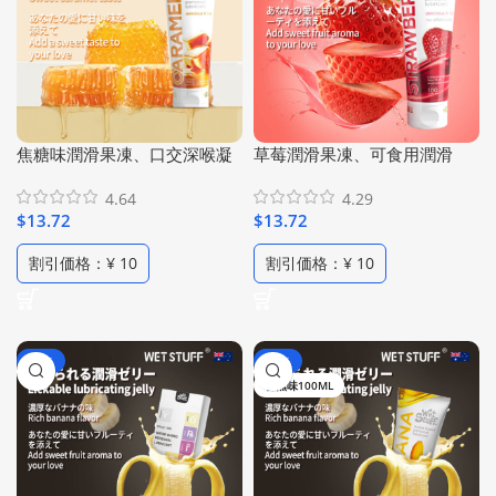
焦糖味潤滑果凍、口交深喉凝
草莓潤滑果凍、可食用潤滑
膠、食用潤滑液，情趣潤滑
液、口交潤滑劑、水性潤滑
4.64
4.29
油，純植物焦糖配方、水溶性
油、低過敏性人體潤滑油、高
$
13.72
$
13.72
低刺激、 甜味潤滑啫咖哩
比例草莓精華配方、純植物水
（100ml/ 3.38 Fl Oz）
果潤滑劑(100ml/3.38 Fl Oz)
割引価格：¥ 10
割引価格：¥ 10
-70%
-73%
香蕉味100ML