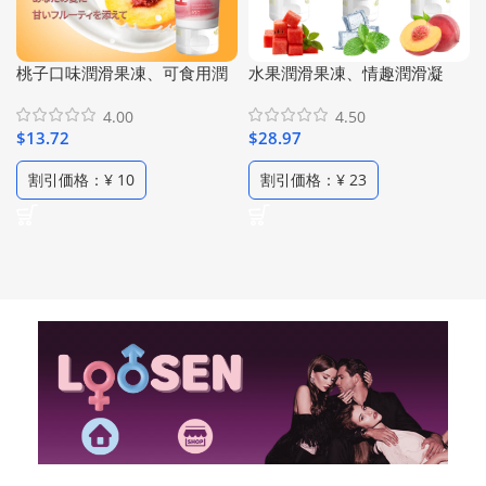
桃子口味潤滑果凍、可食用潤
水果潤滑果凍、情趣潤滑凝
滑液、口交潤滑劑、水性潤滑
膠、食用潤滑液、西瓜口味潤
4.00
4.50
油、低過敏性人體潤滑油、高
滑果凍&桃子口味潤滑果凍&薄
$
13.72
$
28.97
比例桃子精華配方、純植物水
荷清爽潤滑果凍、三種口味套
果潤滑劑(100ml/3.38 Fl Oz)
裝，水果趣味食用潤滑劑（1瓶
割引価格：¥ 10
割引価格：¥ 23
100ml /3瓶）