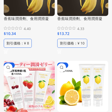
香蕉味潤滑劑、食用潤滑凝
香蕉味潤滑劑、食用潤滑凝
膠、口交安全潤滑液、情趣潤
膠、口交安全潤滑液、情趣潤
4.40
4.33
滑油、高比例香蕉精華和純植
滑油、高比例香蕉精華和純植
$
10.34
$
13.72
物配方、水果趣味食用潤滑
物配方、水果趣味食用潤滑劑
劑、旅行便攜裝 （每包 3克/ 6
（100ml/ 3.38 Fl Oz）
割引価格：¥ 8
割引価格：¥ 10
包）
-59%
-42%
櫻桃草莓檸檬3瓶
檸檬100ML
各100ML