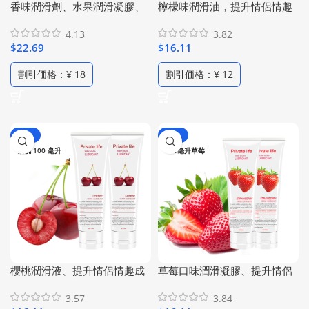
香味潤滑劑、水果潤滑凝膠、
檸檬味潤滑油，提升情侶情趣
可舔舐潤滑液、食用潤滑劑、
成人潤滑液，可舔舐潤滑劑，
4.13
3.82
草莓味潤滑劑&櫻桃味潤滑劑&
私密水性潤滑凝膠，檸檬植物
$
22.69
$
16.11
檸檬味潤滑劑、三種口味套
配方，香味潤滑啫咖哩（1瓶
裝，提升情侶情趣成人潤滑啫
100ml/2瓶套裝）
割引価格：¥ 18
割引価格：¥ 12
咖哩（1瓶3.38盎司/3瓶）
-42%
-42%
櫻桃 100 毫升
100毫升草莓
櫻桃潤滑液、提升情侶情趣成
草莓口味潤滑凝膠、提升情侶
人潤滑油、可舔式潤滑劑、水
情趣成人潤滑液、水性潤滑
3.57
3.84
性潤滑啫咖哩、櫻桃植物配
油、可舔式潤滑劑、草莓植物